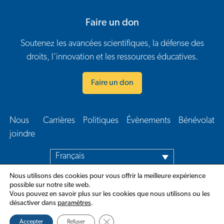
Faire un don
Soutenez les avancées scientifiques, la défense des
droits, l'innovation et les ressources éducatives.
Faire un don
Nous
Carrières
Politiques
Évènements
Bénévolat
Navigation en bas de page
joindre​
Français
Nous utilisons des cookies pour vous offrir la meilleure expérience
possible sur notre site web.
Vous pouvez en savoir plus sur les cookies que nous utilisons ou les
désactiver dans
paramètres
.
Close GDPR Cookie Banner
Accepter
Refuser