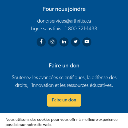
Pour nous joindre
donorservices@arthritis.ca
Ligne sans frais : 1 800 321-1433
Arthritis Society on Facebook
Arthritis Society on Instagram
Arthritis Society on LinkedIn
Arthritis Society on Twitter
Arthritis Society on You
Faire un don
Soutenez les avancées scientifiques, la défense des
droits, l'innovation et les ressources éducatives.
Faire un don
Nous utilisons des cookies pour vous offrir la meilleure expérience
Nous
Carrières
Politiques
Évènements
Bénévolat
possible sur notre site web.