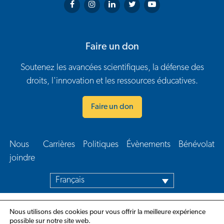
Arthritis Society on Facebook
Arthritis Society on Instagram
Arthritis Society on LinkedIn
Arthritis Society on Twitter
Arthritis Society on You
Faire un don
Soutenez les avancées scientifiques, la défense des
droits, l'innovation et les ressources éducatives.
Faire un don
Nous
Carrières
Politiques
Évènements
Bénévolat
Navigation en bas de page
joindre​
Français
Nous utilisons des cookies pour vous offrir la meilleure expérience
possible sur notre site web.