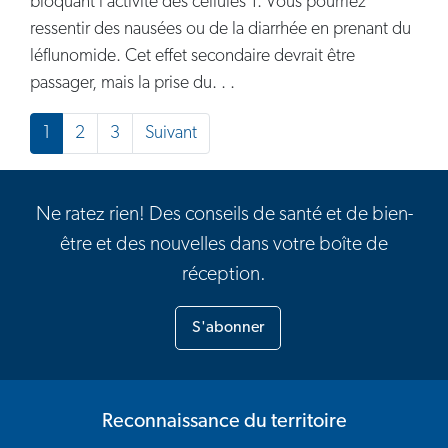
bloquant l’activité des cellules T. Vous pourriez
ressentir des nausées ou de la diarrhée en prenant du
léflunomide. Cet effet secondaire devrait être
passager, mais la prise du. . .
Posts navigation
1
2
3
Suivant
Ne ratez rien! Des conseils de santé et de bien-
être et des nouvelles dans votre boîte de
réception.
S'abonner
Reconnaissance du territoire