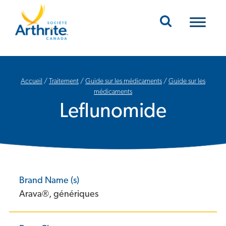
Mobile Navigation
Accueil
/
Traitement
/
Guide sur les médicaments
/
Guide sur les
médicaments
Leflunomide
Brand Name (s)
Arava®, génériques