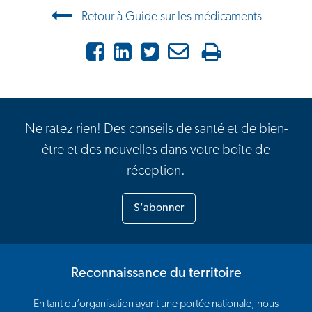
Navigation entre les articles
Retour à Guide sur les médicaments
Facebook
LinkedIn
X
Courriel
Imprimer
Ne ratez rien! Des conseils de santé et de bien-
être et des nouvelles dans votre boîte de
réception.
S'abonner
Reconnaissance du territoire
En tant qu’organisation ayant une portée nationale, nous