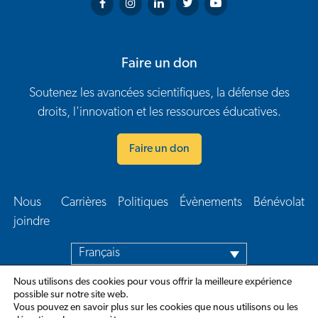
Arthritis Society on Facebook
Arthritis Society on Instagram
Arthritis Society on LinkedIn
Arthritis Society on Twitter
Arthritis Society on You
Faire un don
Soutenez les avancées scientifiques, la défense des
droits, l'innovation et les ressources éducatives.
Faire un don
Nous
Carrières
Politiques
Évènements
Bénévolat
Navigation en bas de page
joindre​
Français
Nous utilisons des cookies pour vous offrir la meilleure expérience
possible sur notre site web.
Vous pouvez en savoir plus sur les cookies que nous utilisons ou les