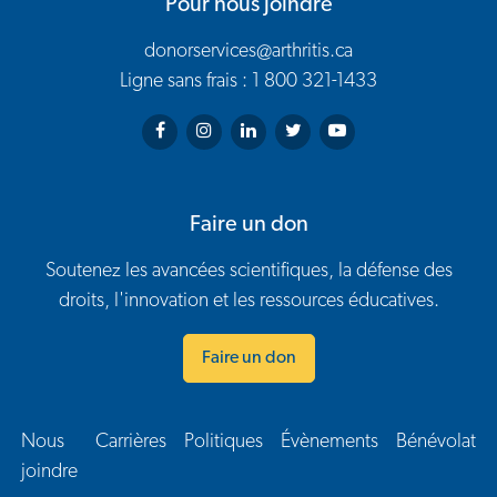
Pour nous joindre
donorservices@arthritis.ca
Ligne sans frais : 1 800 321-1433
Arthritis Society on Facebook
Arthritis Society on Instagram
Arthritis Society on LinkedIn
Arthritis Society on Twitter
Arthritis Society on You
Faire un don
Soutenez les avancées scientifiques, la défense des
droits, l'innovation et les ressources éducatives.
Faire un don
Nous
Carrières
Politiques
Évènements
Bénévolat
Navigation en bas de page
joindre​