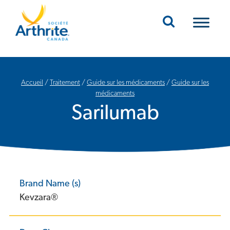
Mobile Navigation
Accueil
/
Traitement
/
Guide sur les médicaments
/
Guide sur les
médicaments
Sarilumab
Brand Name (s)
Kevzara®