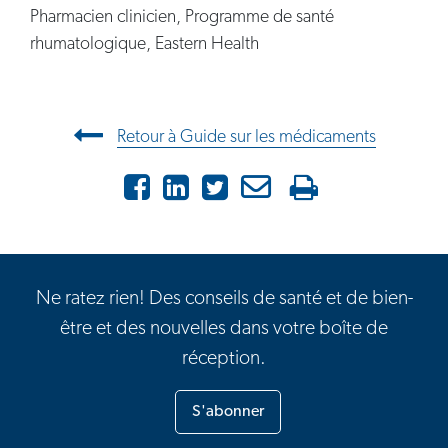
Pharmacien clinicien, Programme de santé
rhumatologique, Eastern Health
Navigation entre les articles
Retour à Guide sur les médicaments
Facebook
LinkedIn
X
Courriel
Imprimer
Ne ratez rien! Des conseils de santé et de bien-
être et des nouvelles dans votre boîte de
réception.
S'abonner