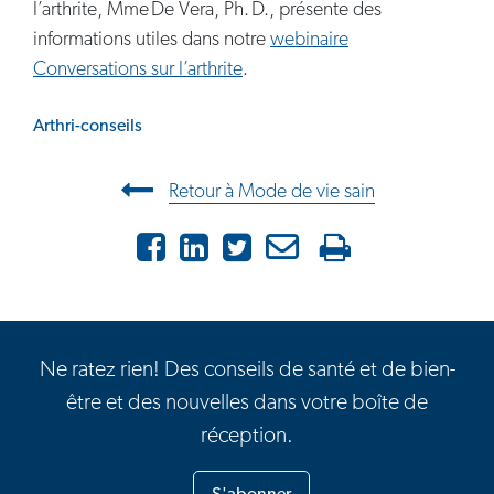
l’arthrite, Mme De Vera, Ph. D., présente des
informations utiles dans notre
webinaire
Conversations sur l’arthrite
.
Arthri-conseils
Navigation entre les articles
Retour à Mode de vie sain
Facebook
LinkedIn
X
Courriel
Imprimer
Ne ratez rien! Des conseils de santé et de bien-
être et des nouvelles dans votre boîte de
réception.