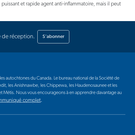
n puissant et rapide agent anti-inflammatoire, mais il peut
e de réception.
S'abonner
euples autochtones du Canada. Le bureau national de la Société de
 Credit, les Anishnawbe, les Chippewa, les Haudenosaunee et les
t et Métis. Nous vous encourageons à en apprendre davantage au
ommuniqué complet
.