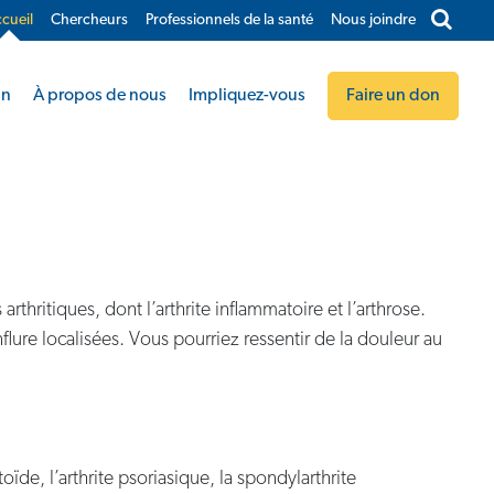
cueil
Chercheurs
Professionnels de la santé
Nous joindre​
in
À propos de nous
Impliquez-vous
Faire un don
rthritiques, dont l’arthrite inflammatoire et l’arthrose.
nflure localisées. Vous pourriez ressentir de la douleur au
ïde, l’arthrite psoriasique, la spondylarthrite