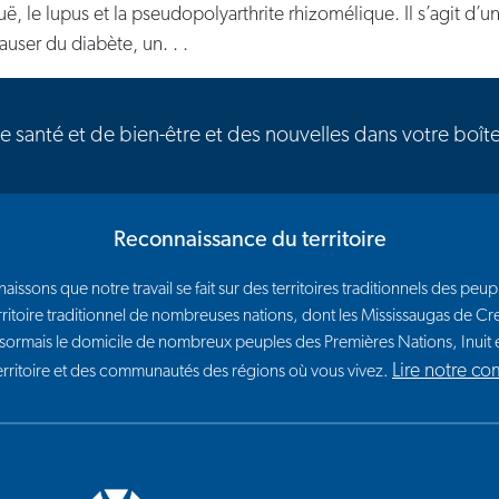
guë, le lupus et la pseudopolyarthrite rhizomélique. Il s’agit d’u
user du diabète, un. . .
de santé et de bien-être et des nouvelles dans votre boît
Reconnaissance du territoire
issons que notre travail se fait sur des territoires traditionnels des p
e territoire traditionnel de nombreuses nations, dont les Mississaugas de
sormais le domicile de nombreux peuples des Premières Nations, Inui
Lire notre c
territoire et des communautés des régions où vous vivez.