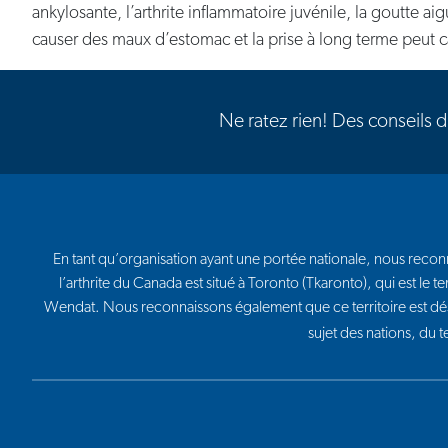
ankylosante, l’arthrite inflammatoire juvénile, la goutte ai
causer des maux d’estomac et la prise à long terme peut ca
Ne ratez rien! Des conseils 
En tant qu’organisation ayant une portée nationale, nous reconna
l’arthrite du Canada est situé à Toronto (Tkaronto), qui est l
Wendat. Nous reconnaissons également que ce territoire est dé
sujet des nations, du 