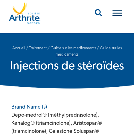
Mobile Navigation
Accueil
/
Traitement
/
Guide sur les médicaments
/
Guide sur les
médicaments
Injections de stéroïdes
Brand Name (s)
Depo-medrol® (méthylprednisolone),
Kenalog® (triamcinolone), Aristospan®
(triamcinolone), Celestone Soluspan®