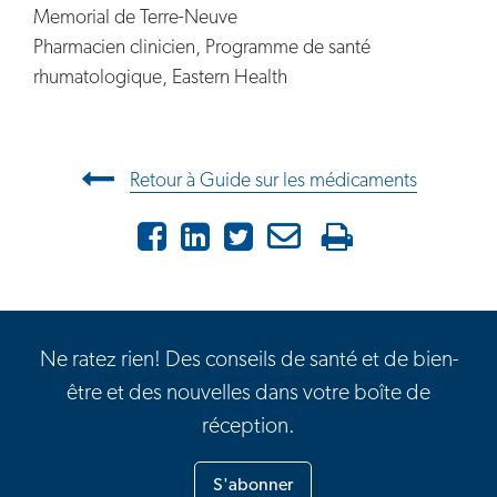
Memorial de Terre-Neuve
Pharmacien clinicien, Programme de santé
rhumatologique, Eastern Health
Navigation entre les articles
Retour à Guide sur les médicaments
Facebook
LinkedIn
X
Courriel
Imprimer
Ne ratez rien! Des conseils de santé et de bien-
être et des nouvelles dans votre boîte de
réception.
S'abonner