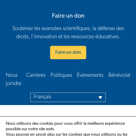
Faire un don
Soutenez les avancées scientifiques, la défense des
droits, l'innovation et les ressources éducatives.
Faire un don
Nous
Carrières
Politiques
Évènements
Bénévolat
Navigation en bas de page
joindre​
Français
Nous utilisons des cookies pour vous offrir la meilleure expérience
possible sur notre site web.
Vous pouvez en savoir plus sur les cookies que nous utilisons ou les