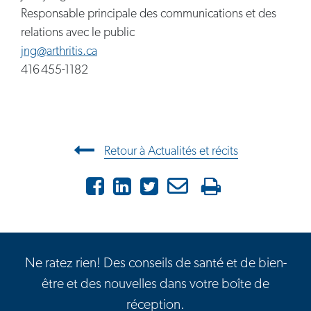
Responsable principale des communications et des
relations avec le public
jng@arthritis.ca
416 455-1182
Navigation entre les articles
Retour à Actualités et récits
Facebook
LinkedIn
X
Courriel
Imprimer
Ne ratez rien! Des conseils de santé et de bien-
être et des nouvelles dans votre boîte de
réception.