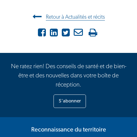
Navigation entre les articles
Retour à Actualités et récits
Facebook
LinkedIn
X
Courriel
Imprimer
Ne ratez rien! Des conseils de santé et de bien-
être et des nouvelles dans votre boîte de
réception.
S'abonner
Reconnaissance du territoire