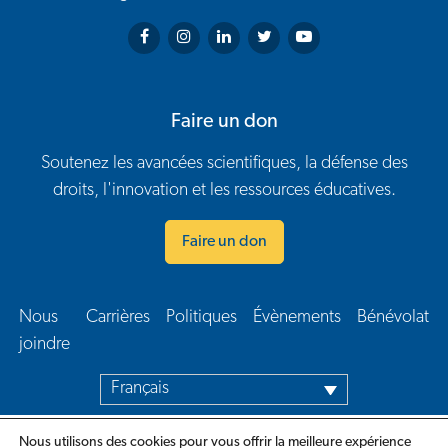
Arthritis Society on Facebook
Arthritis Society on Instagram
Arthritis Society on LinkedIn
Arthritis Society on Twitter
Arthritis Society on You
Faire un don
Soutenez les avancées scientifiques, la défense des
droits, l'innovation et les ressources éducatives.
Faire un don
Nous
Carrières
Politiques
Évènements
Bénévolat
Navigation en bas de page
joindre​
Français
Nous utilisons des cookies pour vous offrir la meilleure expérience