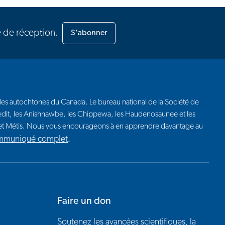
e de réception.
S'abonner
euples autochtones du Canada. Le bureau national de la Société de
 Credit, les Anishnawbe, les Chippewa, les Haudenosaunee et les
t et Métis. Nous vous encourageons à en apprendre davantage au
ommuniqué complet
.
Faire un don
Soutenez les avancées scientifiques, la