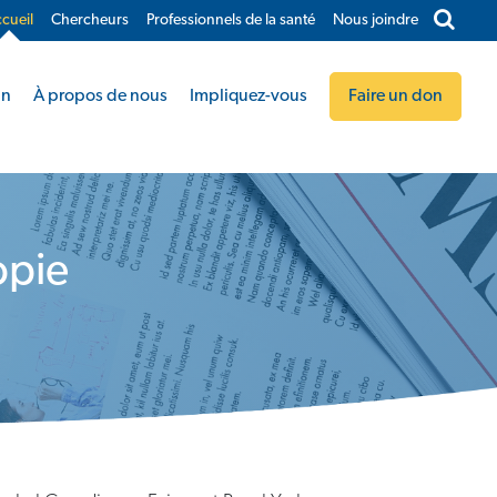
cueil
Chercheurs
Professionnels de la santé
Nous joindre​
in
À propos de nous
Impliquez-vous
Faire un don
opie