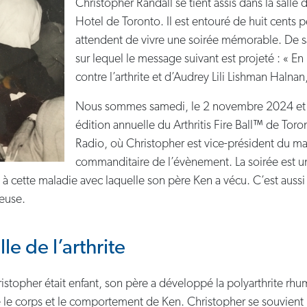
Christopher Randall se tient assis dans la sall
Hotel de Toronto. Il est entouré de huit cents
attendent de vivre une soirée mémorable. De sa 
sur lequel le message suivant est projeté : « E
contre l’arthrite et d’Audrey Lili Lishman Halnan,
Nous sommes samedi, le 2 novembre 2024 et Ch
édition annuelle du Arthritis Fire Ball™ de T
Radio, où Christopher est vice-président du mar
commanditaire de l’évènement. La soirée est u
 à cette maladie avec laquelle son père Ken a vécu. C’est aussi 
leuse.
le de l’arthrite
stopher était enfant, son père a développé la polyarthrite rhu
 le corps et le comportement de Ken. Christopher se souvient :