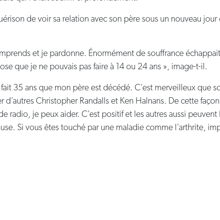
uérison de voir sa relation avec son père sous un nouveau jour 
 comprends et je pardonne. Énormément de souffrance échappait
se que je ne pouvais pas faire à 14 ou 24 ans », image-t-il.
a fait 35 ans que mon père est décédé. C’est merveilleux que so
der d’autres Christopher Randalls et Ken Halnans. De cette faço
e radio, je peux aider. C’est positif et les autres aussi peuvent 
ause. Si vous êtes touché par une maladie comme l’arthrite, imp
es