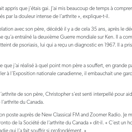
 avait appris que j’étais gai. J’ai mis beaucoup de temps à com
ar la douleur intense de l’arthrite », explique-t-il.
ation avec son père, décédé il y a de cela 35 ans, après le dé
qu’a entraîné la deuxième Guerre mondiale sur Ken. Il a com
 atteint de psoriasis, lui qui a reçu un diagnostic en 1967. Il a
que j’ai réalisé à quel point mon père a souffert, en grande part
aller à l’Exposition nationale canadienne, il embauchait une ga
’arthrite de son père, Christopher s’est senti interpellé pour aide
 l’arthrite du Canada.
c mon poste auprès de New Classical FM and Zoomer Radio. Je 
nto de la Société de l’arthrite du Canada » dit-il. « C’est un h
adie qui l’a fait souffrir si profondément. »