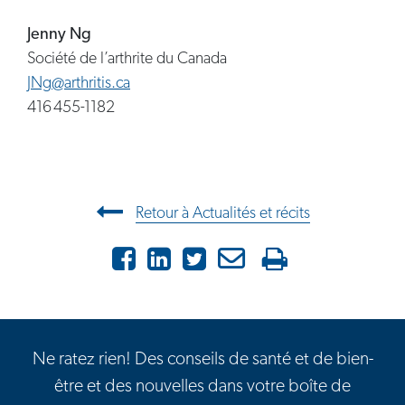
Jenny Ng
Société de l’arthrite du Canada
JNg@arthritis.ca
416 455-1182
Navigation entre les articles
Retour à Actualités et récits
Facebook
LinkedIn
X
Courriel
Imprimer
Ne ratez rien! Des conseils de santé et de bien-
être et des nouvelles dans votre boîte de