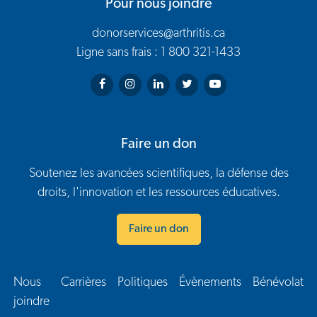
Pour nous joindre
donorservices@arthritis.ca
Ligne sans frais : 1 800 321-1433
Arthritis Society on Facebook
Arthritis Society on Instagram
Arthritis Society on LinkedIn
Arthritis Society on Twitter
Arthritis Society on You
Faire un don
Soutenez les avancées scientifiques, la défense des
droits, l'innovation et les ressources éducatives.
Faire un don
Nous
Carrières
Politiques
Évènements
Bénévolat
Navigation en bas de page
joindre​