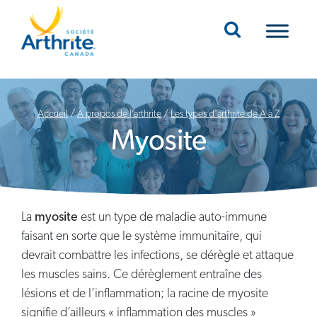
Mobile Navigation
Accueil
/
À propos de l’arthrite
/
Les types d'arthrite de A à Z
Myosite
La
myosite
est un type de maladie auto-immune
faisant en sorte que le système immunitaire, qui
devrait combattre les infections, se dérègle et attaque
les muscles sains. Ce dérèglement entraîne des
lésions et de l’inflammation; la racine de myosite
signifie d’ailleurs « inflammation des muscles »