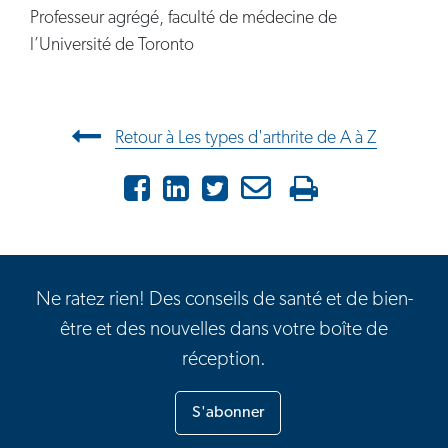
Professeur agrégé, faculté de médecine de
l’Université de Toronto
Navigation entre les articles
Retour à Les types d'arthrite de A à Z
Facebook
LinkedIn
X
Courriel
Imprimer
Ne ratez rien! Des conseils de santé et de bien-
être et des nouvelles dans votre boîte de
réception.
S'abonner