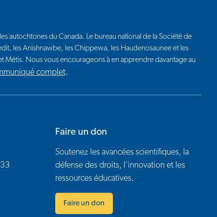
euples autochtones du Canada. Le bureau national de la Société de
 Credit, les Anishnawbe, les Chippewa, les Haudenosaunee et les
t et Métis. Nous vous encourageons à en apprendre davantage au
ommuniqué complet
.
Faire un don
Soutenez les avancées scientifiques, la
433
défense des droits, l'innovation et les
ressources éducatives.
gram
 LinkedIn
ety on Twitter
is Society on YouTube
Faire un don