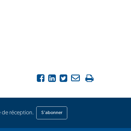
Facebook
LinkedIn
X
Courriel
Imprimer
e de réception.
S'abonner