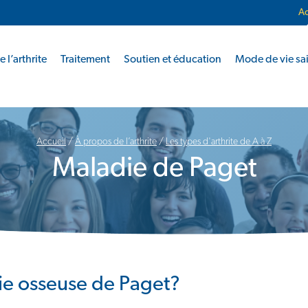
Ac
 l’arthrite
Traitement
Soutien et éducation
Mode de vie sa
Accueil
/
À propos de l’arthrite
/
Les types d'arthrite de A à Z
Maladie de Paget
ie osseuse de Paget?