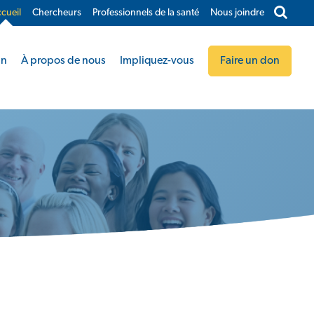
cueil
Chercheurs
Professionnels de la santé
Nous joindre​
in
À propos de nous
Impliquez-vous
Faire un don