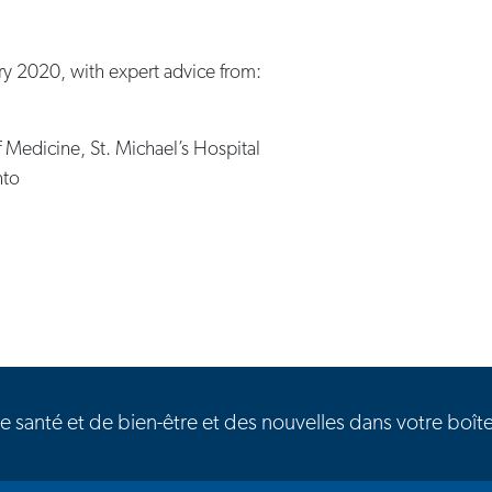
ry 2020, with expert advice from:
 Medicine, St. Michael’s Hospital
nto
es
de santé et de bien-être et des nouvelles dans votre boît