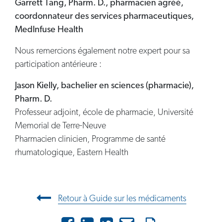
Garrett Tang, Pharm. D., pharmacien agréé,
coordonnateur des services pharmaceutiques,
MedInfuse Health
Nous remercions également notre expert pour sa
participation antérieure :
Jason Kielly, bachelier en sciences (pharmacie),
Pharm. D.
Professeur adjoint, école de pharmacie, Université
Memorial de Terre-Neuve
Pharmacien clinicien, Programme de santé
rhumatologique, Eastern Health
Navigation entre les articles
Retour à Guide sur les médicaments