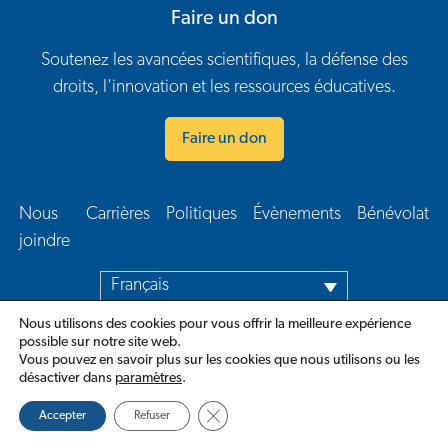
Faire un don
Soutenez les avancées scientifiques, la défense des
droits, l'innovation et les ressources éducatives.
Faire un don
Nous
Carrières
Politiques
Évènements
Bénévolat
Navigation en bas de page
joindre​
Français
Nous utilisons des cookies pour vous offrir la meilleure expérience
possible sur notre site web.
Vous pouvez en savoir plus sur les cookies que nous utilisons ou les
désactiver dans
paramètres
.
Close GDPR Cookie Banner
Accepter
Refuser