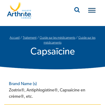
Mobile Navigation
Accueil
/
Traitement
/
Guide sur les médicaments
/
Guide sur les
médicaments
Capsaïcine
Brand Name (s)
Zostrix®, Antiphlogistine®, Capsaïcine en
crème®, etc.