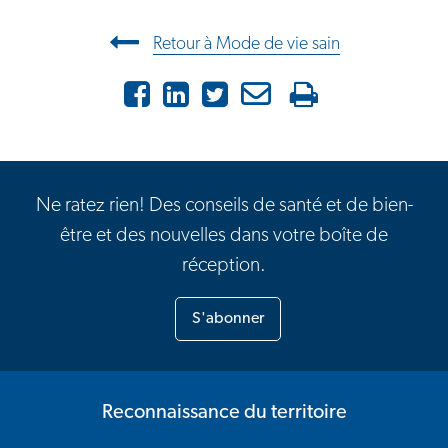
Navigation entre les articles
Retour à Mode de vie sain
Facebook
LinkedIn
X
Courriel
Imprimer
Ne ratez rien! Des conseils de santé et de bien-
être et des nouvelles dans votre boîte de
réception.
S'abonner
Reconnaissance du territoire