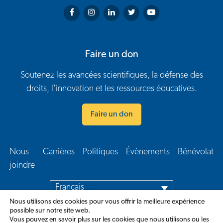
Arthritis Society on Facebook
Arthritis Society on Instagram
Arthritis Society on LinkedIn
Arthritis Society on Twitter
Arthritis Society on You
Faire un don
Soutenez les avancées scientifiques, la défense des
droits, l'innovation et les ressources éducatives.
Faire un don
Nous
Carrières
Politiques
Évènements
Bénévolat
Navigation en bas de page
joindre​
Français
Nous utilisons des cookies pour vous offrir la meilleure expérience
possible sur notre site web.
Vous pouvez en savoir plus sur les cookies que nous utilisons ou les