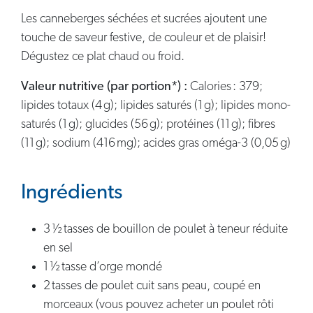
Les canneberges séchées et sucrées ajoutent une
touche de saveur festive, de couleur et de plaisir!
Dégustez ce plat chaud ou froid.
Valeur nutritive (par portion*) :
Calories : 379;
lipides totaux (4 g); lipides saturés (1 g); lipides mono-
saturés (1 g); glucides (56 g); protéines (11 g); fibres
(11 g); sodium (416 mg); acides gras oméga-3 (0,05 g)
Ingrédients
3 ½ tasses de bouillon de poulet à teneur réduite
en sel
1 ½ tasse d’orge mondé
2 tasses de poulet cuit sans peau, coupé en
morceaux (vous pouvez acheter un poulet rôti