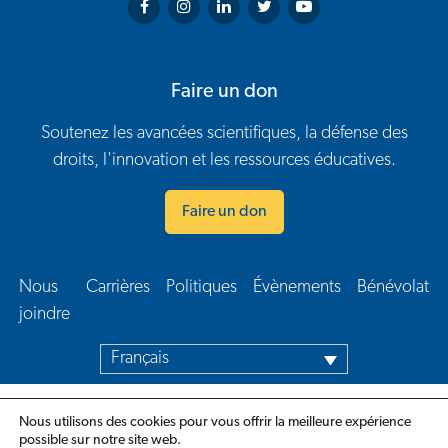
Arthritis Society on Facebook
Arthritis Society on Instagram
Arthritis Society on LinkedIn
Arthritis Society on Twitter
Arthritis Society on You
Faire un don
Soutenez les avancées scientifiques, la défense des
droits, l'innovation et les ressources éducatives.
Faire un don
Nous
Carrières
Politiques
Évènements
Bénévolat
Navigation en bas de page
joindre​
Français
Nous utilisons des cookies pour vous offrir la meilleure expérience
possible sur notre site web.