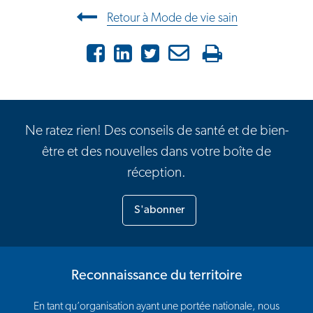
Navigation entre les articles
Retour à Mode de vie sain
Facebook
LinkedIn
X
Courriel
Imprimer
Ne ratez rien! Des conseils de santé et de bien-
être et des nouvelles dans votre boîte de
réception.
S'abonner
Reconnaissance du territoire
En tant qu’organisation ayant une portée nationale, nous