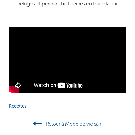
réfrigérant pendant huit heures ou toute la nuit.
Recettes
Navigation entre les articles
Retour à Mode de vie sain