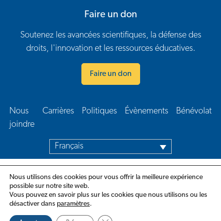
Faire un don
Soutenez les avancées scientifiques, la défense des
droits, l'innovation et les ressources éducatives.
Faire un don
Nous
Carrières
Politiques
Évènements
Bénévolat
Navigation en bas de page
joindre​
Français
Nous utilisons des cookies pour vous offrir la meilleure expérience
possible sur notre site web.
Vous pouvez en savoir plus sur les cookies que nous utilisons ou les
désactiver dans
paramètres
.
Close GDPR Cookie Banner