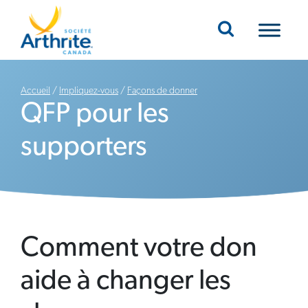
Mobile Navigation
Accueil
/
Impliquez-vous
/
Façons de donner
QFP pour les
supporters
Comment votre don
aide à changer les