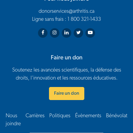
donorservices@arthritis.ca
Ligne sans frais : 1 800 321-1433
Arthritis Society on Facebook
Arthritis Society on Instagram
Arthritis Society on LinkedIn
Arthritis Society on Twitter
Arthritis Society on You
Faire un don
Soutenez les avancées scientifiques, la défense des
droits, l'innovation et les ressources éducatives.
Faire un don
Nous
Carrières
Politiques
Évènements
Bénévolat
Navigation en bas de page
joindre​