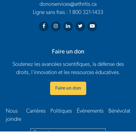
donorservices@arthritis.ca
Ligne sans frais : 1 800 321-1433
Arthritis Society on Facebook
Arthritis Society on Instagram
Arthritis Society on LinkedIn
Arthritis Society on Twitter
Arthritis Society on You
Faire un don
Soutenez les avancées scientifiques, la défense des
droits, l'innovation et les ressources éducatives.
Faire un don
Nous
Carrières
Politiques
Évènements
Bénévolat
Navigation en bas de page
joindre​
Français