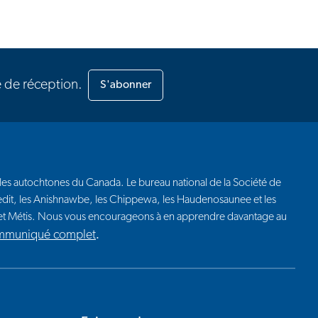
e de réception.
S'abonner
euples autochtones du Canada. Le bureau national de la Société de
 Credit, les Anishnawbe, les Chippewa, les Haudenosaunee et les
t et Métis. Nous vous encourageons à en apprendre davantage au
ommuniqué complet
.