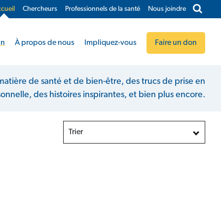
cueil
Chercheurs
Professionnels de la santé
Nous joindre​
in
À propos de nous
Impliquez-vous
Faire un don
atière de santé et de bien-être, des trucs de prise en
nnelle, des histoires inspirantes, et bien plus encore.
Trier