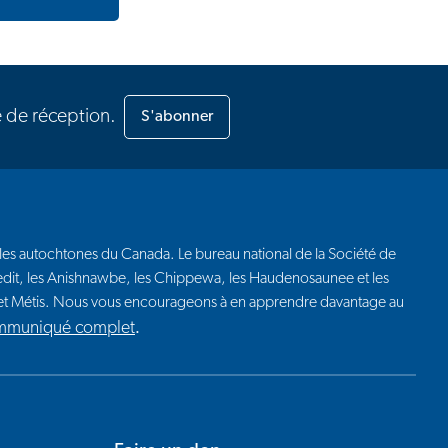
e de réception.
S'abonner
euples autochtones du Canada. Le bureau national de la Société de
 Credit, les Anishnawbe, les Chippewa, les Haudenosaunee et les
t et Métis. Nous vous encourageons à en apprendre davantage au
ommuniqué complet
.