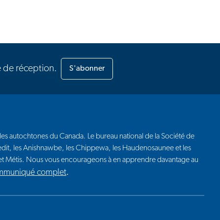
e de réception.
S'abonner
euples autochtones du Canada. Le bureau national de la Société de
 Credit, les Anishnawbe, les Chippewa, les Haudenosaunee et les
t et Métis. Nous vous encourageons à en apprendre davantage au
ommuniqué complet
.