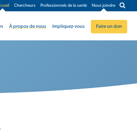
cueil
Chercheurs
Professionnels de la santé
Nous joindre​
in
À propos de nous
Impliquez-vous
Faire un don
e